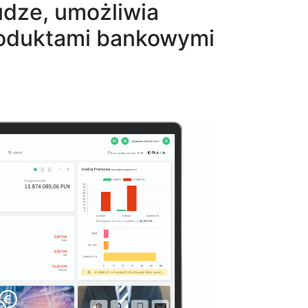
udze, umożliwia
roduktami bankowymi