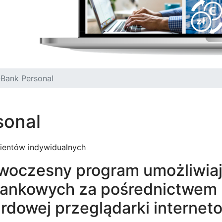
-Bank Personal
sonal
ientów indywidualnych
owoczesny program umożliwia
bankowych za pośrednictwem 
rdowej przeglądarki internet