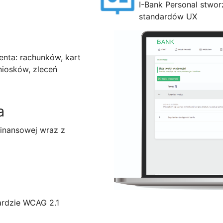
I-Bank Personal stwo
standardów UX
enta: rachunków, kart
niosków, zleceń
a
inansowej wraz z
ardzie WCAG 2.1