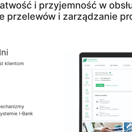
atwość i przyjemność w obsł
e przelewów i zarządzanie p
lni
st klientom
echanizmy
ystemie I-Bank